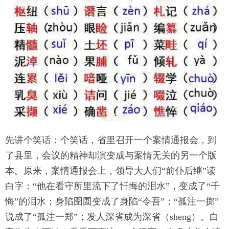
先讲个笑话：个笑话，省里召开一个案情通报会，到
了县里，会议的精神却演变成与案情无关的另一个版
本。原来，案情通报会上，领导大人们“前仆后继”读
白字：“他在看守所里流下了忏悔的泪水”，变成了“千
悔”的泪水；身陷囹圄变成了身陷“令吾”；“孤注一掷”
说成了“孤注一郑”；发人深省成为深省（sheng）。白