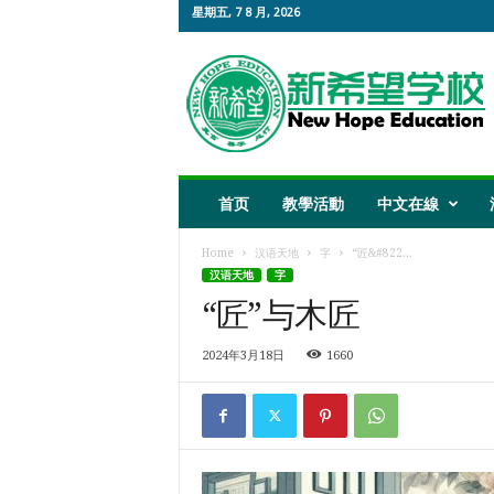
星期五, 7 8 月, 2026
新
希
望
教
育
首页
教學活動
中文在線
Home
汉语天地
字
“匠&#822...
汉语天地
字
“匠”与木匠
2024年3月18日
1660