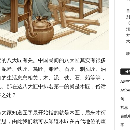
目
别
《
活
方
求
联
代的八大匠有关。中国民间的八大匠其实有很多
、泥匠、铁匠、篾匠、船匠、石匠、剃头匠、油
分
们的生活息息相关，木、泥、铁、石、船等等，
AP中
见。那在这八大匠中排名第一的就是木匠，俗话
Aube
害之处？
句
哲思
是大家知道匠字最开始指的就是木匠，后来才衍
在线
意思，由此我们就可以知道木匠在古代地位的重
字