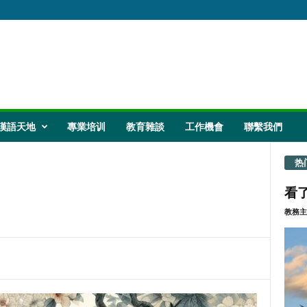
漢語天地
專業培训
教育雜談
工作機會
聯繫我們
热
看了
教務主