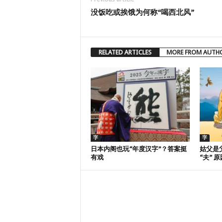
没饭吃或挨饿为何称“喝西北风”
RELATED ARTICLES
MORE FROM AUTH
字
字
日本内阁也玩“年度汉字”？答案挺
姑父是
有戏
“夫” 原