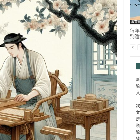
教育
每年
到适
新
验
入
我
文
所
说
验
绩