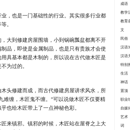
成语
教学
行业，也是一门基础性的行业。其实很多行业都
教育
等等。
文
民俗
的，大到修建房屋围墙，小到锅碗瓢盆都离不开
汉语3
璃制品，即使是金属制品，也是只有贵族才会使
汉语
的用具基本都是木制的，所以说在古代做木匠是
特别
是不为过的。
生活
神话
由木头修建而成，而古代修建房屋讲求风水，所
置顶
九难缠，木匠鬼不缠。”可以说做木匠不仅要精
职业
似乎也给木匠带上了一点神秘色彩。
自媒
艺术
木匠来镇邪。镇邪的时候，木匠站在屋脊之上大
词