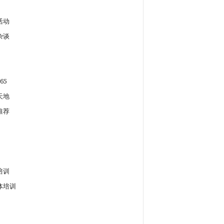
活动
杂谈
65
天地
推荐
培训
体培训