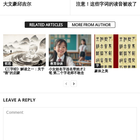
大文豪邱吉尔
注意！这些字词的读音被改了
RELATED ARTICLES
MORE FROM AUTHOR
哲思
教育杂谈
字
《三字经》解读之一：关于
小女娃名字连名带姓才2
篆体之美
“善”的启蒙
笔 第二个字老师不敢念
LEAVE A REPLY