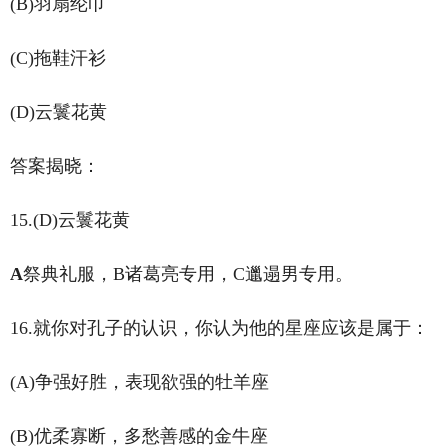
(B)羽扇纶巾
(C)拖鞋汗衫
(D)云鬟花黄
答案揭晓：
15.(D)云鬟花黄
A
祭典礼服，B诸葛亮专用，C邋遢男专用。
16.就你对孔子的认识，你认为他的星座应该是属于：
(A)争强好胜，表现欲强的牡羊座
(B)优柔寡断，多愁善感的金牛座