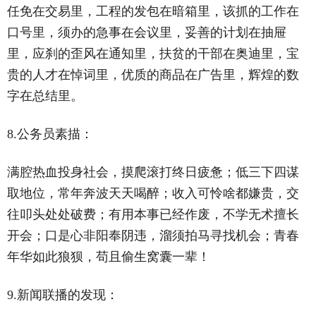
任免在交易里，工程的发包在暗箱里，该抓的工作在
口号里，须办的急事在会议里，妥善的计划在抽屉
里，应刹的歪风在通知里，扶贫的干部在奥迪里，宝
贵的人才在悼词里，优质的商品在广告里，辉煌的数
字在总结里。
8.公务员素描：
满腔热血投身社会，摸爬滚打终日疲惫；低三下四谋
取地位，常年奔波天天喝醉；收入可怜啥都嫌贵，交
往叩头处处破费；有用本事已经作废，不学无术擅长
开会；口是心非阳奉阴违，溜须拍马寻找机会；青春
年华如此狼狈，苟且偷生窝囊一辈！
9.新闻联播的发现：