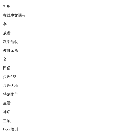
哲思
在线中文课程
字
成语
教学活动
教育杂谈
文
民俗
汉语365
汉语天地
特别推荐
生活
神话
置顶
职业培训