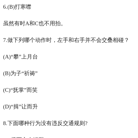
6.(B)打寒噤
虽然有时A和C也不用拍。
7.做下列哪个动作时，左手和右手并不会交叠相碰？
(A)“攀”上月台
(B)为子“祈祷”
(C)“抚掌”而笑
(D)“揖”让而升
8.下面哪种行为没有违反交通规则?