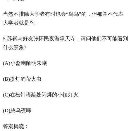
当然不排除大学者有时也会“鸟鸟”的，但那并不代表
大学者就是鸟。
5.苏轼与好友张怀民夜游承天寺，请问他们不可能看到
什么景象?
(A)小斋幽敞明朱曦
(B)提灯的萤火虫
(C)在松针稀疏处闪烁的小镇灯火
(D)慈乌夜啼
答案揭晓：