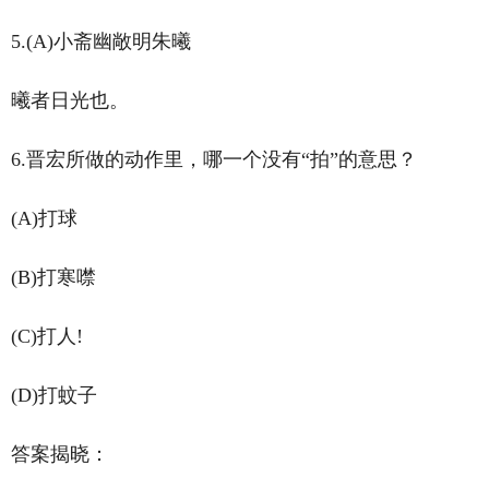
5.(A)小斋幽敞明朱曦
曦者日光也。
6.晋宏所做的动作里，哪一个没有“拍”的意思？
(A)打球
(B)打寒噤
(C)打人!
(D)打蚊子
答案揭晓：