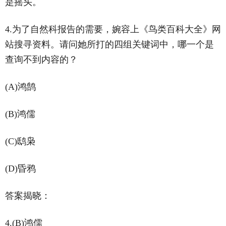
是摇头。
4.为了自然科报告的需要，婉容上《鸟类百科大全》网
站搜寻资料。请问她所打的四组关键词中，哪一个是
查询不到内容的？
(A)鸿鹄
(B)鸿儒
(C)鸱枭
(D)昏鸦
答案揭晓：
4.(B)鸿儒