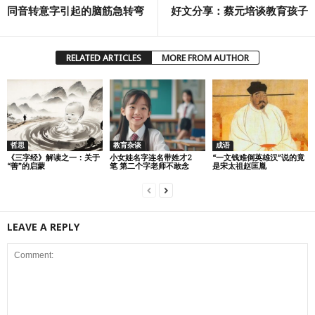
同音转意字引起的脑筋急转弯
好文分享：蔡元培谈教育孩子
RELATED ARTICLES
MORE FROM AUTHOR
哲思
教育杂谈
成语
《三字经》解读之一：关于
小女娃名字连名带姓才2
“一文钱难倒英雄汉”说的竟
“善”的启蒙
笔 第二个字老师不敢念
是宋太祖赵匡胤
LEAVE A REPLY