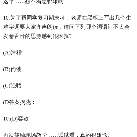
这个……想不着急都难啊
10.为了帮同学复习期末考，老师在黑板上写出几个生
难字词要大家齐声朗读，请问下列哪个词语让不太会
发卷舌音的思源感到很困扰?
(A)滑稽
(B)佝偻
(C)强聒
(D答案揭晓：
10.(D)容赦
再次鼓励现场教学……试试看，真的很难念。