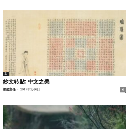
文
妙文转贴: 中文之美
-
教務主任
2017年2月6日
0