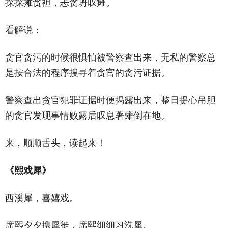
探探摊贪袒，忐贪坍叹瘫。
看解说：
贪官贪污的时候很惧怕被警察查出来，无私的警察总
是按合法的程序搜寻着贪官的贪污证据。
警察查出贪官犯罪证据时便揭露出来，整日提心吊胆
的贪官发现事情败露后叹息著瘫倒在地。
来，顺顺舌头，读起来！
《熙戏犀》
西溪犀，喜嬉戏。
席熙夕夕携犀徙，席熙细细习洗犀。