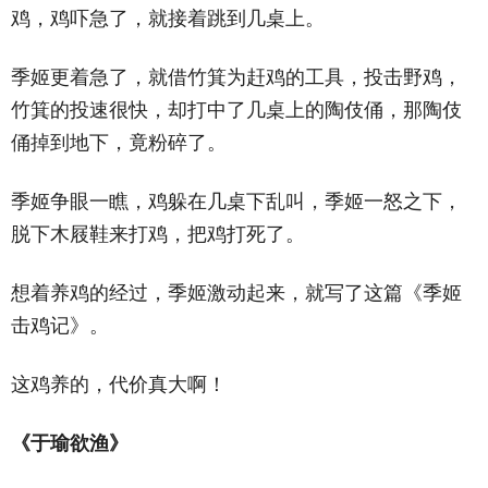
鸡，鸡吓急了，就接着跳到几桌上。
季姬更着急了，就借竹箕为赶鸡的工具，投击野鸡，
竹箕的投速很快，却打中了几桌上的陶伎俑，那陶伎
俑掉到地下，竟粉碎了。
季姬争眼一瞧，鸡躲在几桌下乱叫，季姬一怒之下，
脱下木屐鞋来打鸡，把鸡打死了。
想着养鸡的经过，季姬激动起来，就写了这篇《季姬
击鸡记》。
这鸡养的，代价真大啊！
《于瑜欲渔》