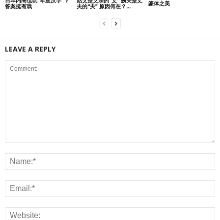
日本内阁也玩“年度汉字”？
姑父是父亲的“父” 姨夫是丈
篆体之美
答案挺有戏
夫的“夫” 原因何在？...
LEAVE A REPLY