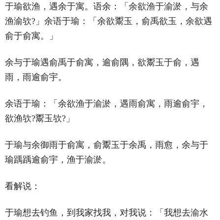
于瑜欲渔，遇余于寓。语余：「余欲渔于渝淤，与余
渔渝欤?」余语于瑜：「余欲鬻玉，俞禹欲玉，余欲遇
俞于俞寓。」
余与于瑜遇俞禹于俞寓，逾俞隅，欲鬻玉于俞，遇
雨，雨逾俞宇。
余语于瑜：「余欲渔于渝淤，遇雨俞寓，雨逾俞宇，
欲渔欤?鬻玉欤?」
于瑜与余御雨于俞寓，俞鬻玉于余禹，雨愈，余与于
瑜踽踽逾俞宇，渔于渝淤。
看解说：
于瑜想去钓鱼，到我家找我，对我说：「我想去渝水