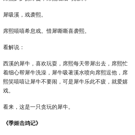
犀吸溪，戏袭熙。
席熙嘻嘻希息戏。惜犀嘶嘶喜袭熙。
看解说：
西溪的犀牛，喜欢玩耍，席熙每天带犀出去，席熙忙
着细心帮犀牛洗澡，犀牛吸著溪水喷向席熙逗他，席
熙笑嘻嘻让犀牛不要闹，可是犀牛乐此不疲，就爱嬉
戏。
看来，这是一只贪玩的犀牛。
《季姬击鸡记》