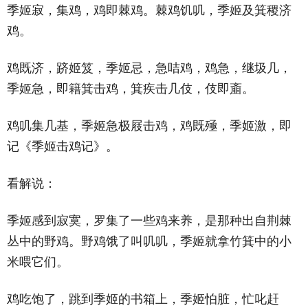
季姬寂，集鸡，鸡即棘鸡。棘鸡饥叽，季姬及箕稷济
鸡。
鸡既济，跻姬笈，季姬忌，急咭鸡，鸡急，继圾几，
季姬急，即籍箕击鸡，箕疾击几伎，伎即齑。
鸡叽集几基，季姬急极屐击鸡，鸡既殛，季姬激，即
记《季姬击鸡记》。
看解说：
季姬感到寂寞，罗集了一些鸡来养，是那种出自荆棘
丛中的野鸡。野鸡饿了叫叽叽，季姬就拿竹箕中的小
米喂它们。
鸡吃饱了，跳到季姬的书箱上，季姬怕脏，忙叱赶