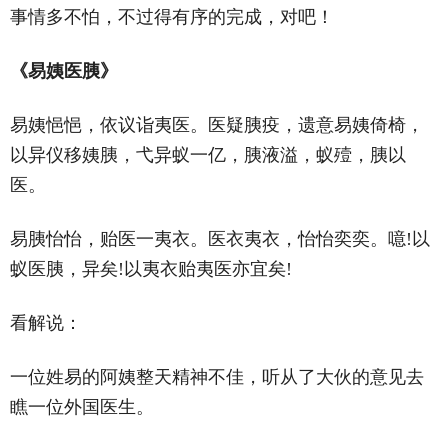
事情多不怕，不过得有序的完成，对吧！
《易姨医胰》
易姨悒悒，依议诣夷医。医疑胰疫，遗意易姨倚椅，
以异仪移姨胰，弋异蚁一亿，胰液溢，蚁殪，胰以
医。
易胰怡怡，贻医一夷衣。医衣夷衣，怡怡奕奕。噫!以
蚁医胰，异矣!以夷衣贻夷医亦宜矣!
看解说：
一位姓易的阿姨整天精神不佳，听从了大伙的意见去
瞧一位外国医生。