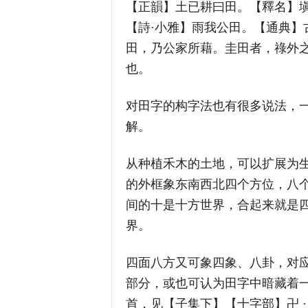
【正韻】土已耕曰田。【釋名】塡
【詩·小雅】雨我公田。【通典】
田，乃公家所藉。圭田者，祿外
也。
对田字的构字法也有很多说法，一
解。
从种植禾木的土地，可以扩展为
的外框象东南西北四个方位，八
间的十是十方世界，合起来就是
界。
四面八方又可象四象、八卦，对应
部分，或也可认为田字中暗藏着一
首，见【子集下】【十字部】卍 ·