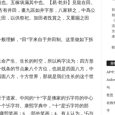
也。五稼塡滿其中也。【易·乾卦】見龍在田。
目
古有井田，畫九區如井字形，八家耕之，中爲公
别
之田，以供祭祀。加田者旣賞之，又重賜之田
《
活
方
求
般理解，“田”字来自于井田制。这里做如下拆
联
生命产生、生长的时空，所以构字法为：四方形
分
个线条的节点象八个方位，也就是四面八方，中
AP中
四面八方，十方世界，那就是我们生长的这个世
Aube
句
哲思
于道家。中间的“十”字是佛家的卐字符的中心
在线
个卐字符。康熙字典中，“十”是卐字符的部
字
康熙笔画：6 ·部外笔画：4。有人认为，卐与