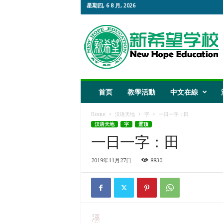
星期四, 6 8 月, 2026
新
希
望
教
育
首页
教學活動
中文在線
Home
汉语天地
字
一日一字：田
汉语天地
字
置顶
一日一字：田
2019年11月27日
8830