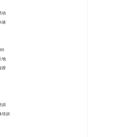
活动
杂谈
65
天地
推荐
培训
体培训