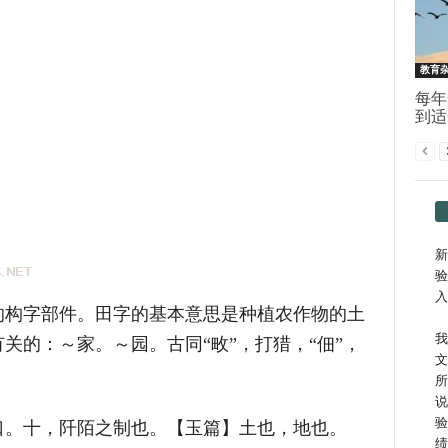
教育
每年
到适
新
验
入
的构字部件。田字的基本意思是种植农作物的土
我
关的：～家。～园。古同“畋”，打猎，“佃”，
文
所
说
验
口。十，阡陌之制也。【玉篇】土也，地也。
绩