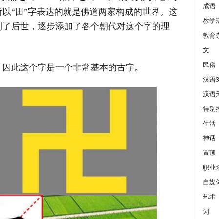
成语
以“田”字表达的就是佛道两家构成的世界。这
教学
到了后世，逐步添加了各个朝代对这个字的理
教育
文
民俗
，因此这个字是一个非常基本的古字。
汉语3
汉语
特别
生活
神话
置顶
职业
自媒
艺术
词