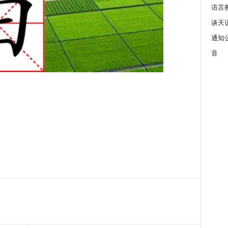
语言
谈天
通知
音