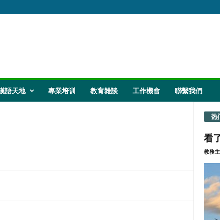
漢語天地
專業培训
教育雜談
工作機會
聯繫我們
热
看了
教務主