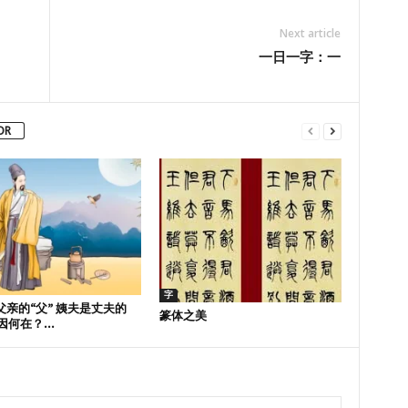
Next article
一日一字：一
OR
字
父亲的“父” 姨夫是丈夫的
篆体之美
因何在？...