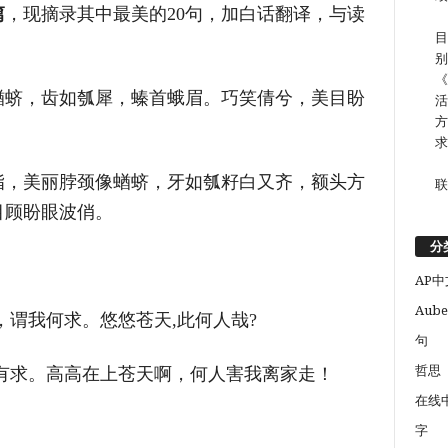
篇
，现摘录其中最美的20句，加白话翻译，与读
目
别
《
蝤蛴，齿如瓠犀，螓首蛾眉。巧笑倩兮，美目盼
活
方
求
脂，美丽脖颈像蝤蛴，牙如瓠籽白又齐，额头方
联
目顾盼眼波俏。
分
AP中
Aube
，谓我何求。悠悠苍天,此何人哉?
句
哲思
有求。高高在上苍天啊，何人害我离家走！
在线
字