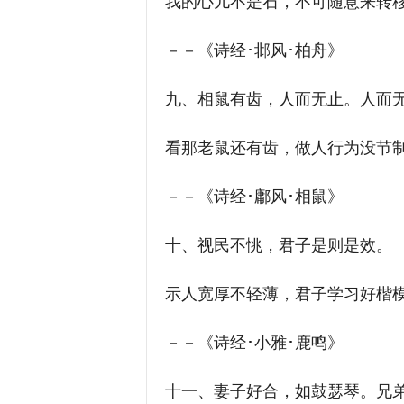
我的心儿不是石，不可随意来转
－－《诗经･邶风･柏舟》
九、相鼠有齿，人而无止。人而无
看那老鼠还有齿，做人行为没节制
－－《诗经･鄘风･相鼠》
十、视民不恌，君子是则是效。
示人宽厚不轻薄，君子学习好楷
－－《诗经･小雅･鹿鸣》
十一、妻子好合，如鼓瑟琴。兄