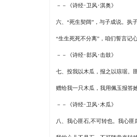
－－《诗经･卫风･淇奥》
六、“死生契阔”，与子成说。执
“生生死死不分离”，咱们誓言记
－－《诗经･邶风･击鼓》
七、投我以木瓜，报之以琼琚。
赠给我一只木瓜，我用佩玉报答
－－《诗经･卫风･木瓜》
八、我心匪石,不可转也。我心匪