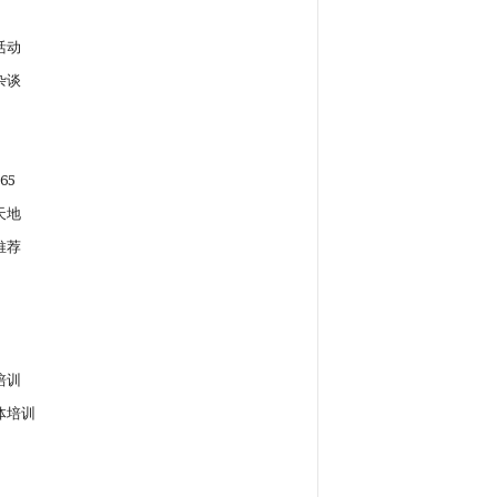
活动
杂谈
65
天地
推荐
培训
体培训