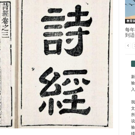
教育
每年
到适
新
验
入
我
文
所
说
验
绩