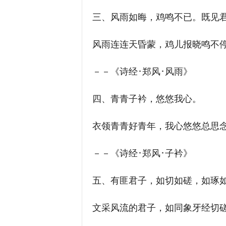
三、风雨如晦，鸡鸣不已。既见君
风雨连连天昏蒙，鸡儿报晓鸣不停
－－《诗经･郑风･风雨》
四、青青子衿，悠悠我心。
衣领青青好青年，我心悠悠总思
－－《诗经･郑风･子衿》
五、有匪君子，如切如磋，如琢
文采风流的君子，如同象牙经切