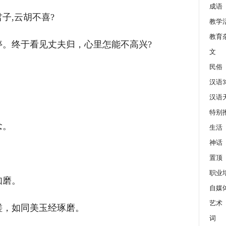
成语
子,云胡不喜?
教学
教育
。终于看见丈夫归，心里怎能不高兴?
文
民俗
汉语3
汉语
特别
念。
生活
神话
置顶
职业
如磨。
自媒
艺术
磋，如同美玉经琢磨。
词