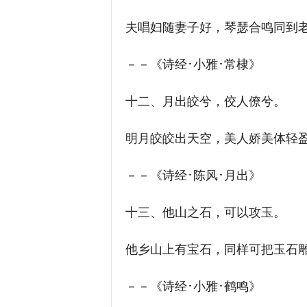
夫唱妇随妻子好，琴瑟合鸣同到老
－－《诗经･小雅･常棣》
十二、月出皎兮，佼人僚兮。
明月皎皎出天空，美人娇美体轻
－－《诗经･陈风･月出》
十三、他山之石，可以攻玉。
他乡山上有宝石，同样可把玉石
－－《诗经･小雅･鹤鸣》