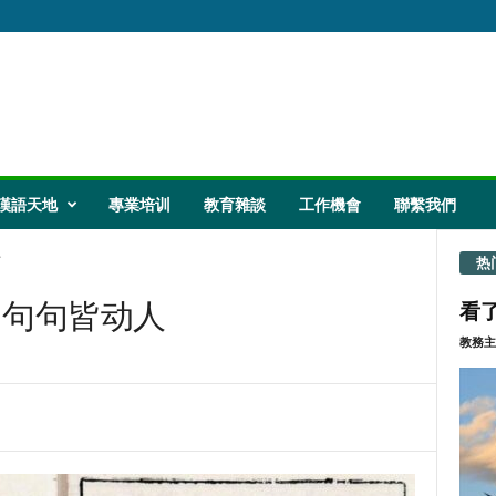
漢語天地
專業培训
教育雜談
工作機會
聯繫我們
.
热
，句句皆动人
看了
教務主