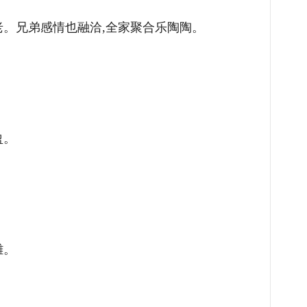
。兄弟感情也融洽,全家聚合乐陶陶。
盈。
雕。