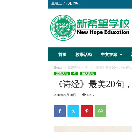
星期五, 7 8 月, 2026
新
希
望
教
育
首页
教學活動
中文在線
Home
汉语天地
句
《诗经》最美20句，句句皆..
汉语天地
句
谈天说地
《诗经》最美20句
2018年9月10日
6257