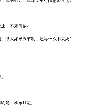
移。我的心儿非草席，不可随意来卷起。
止，不死何俟?
。做人如果没节制，还等什么不去死?
模。
弟既翕，和乐且湛。