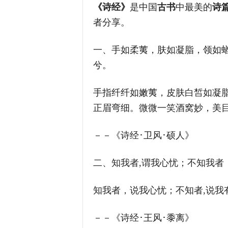
《诗经》
是中国
古书
中最美的
诗
者分享。
一、手如柔荑，肤如凝脂，领如
兮。
手指纤纤如嫩荑，皮肤白皙如凝
正眉弯细。微微一笑酒窝妙，美
－－《诗经･卫风･硕人》
二、知我者,谓我心忧；不知我者
知我者，说我心忧；不知者,说我
－－《诗经･王风･黍离》