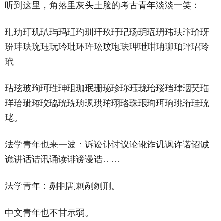
听到这里，角落里灰头土脸的考古青年淡淡一笑：
玌玏玎玑玐玙玛玒玓玔玕玖玗玘玚玥珁玬玮玞玣玠玡
玢玤玦玧珏玩玪玭环玝玜玟玸珐玾玴玵珃珋珀玶玿玲
玳
玷玹玻玽珂珄珅珇珈珉珊珌珍珎珏珑珆珱珰珒珚珡珤
珜珨玼珔珓珕珖珗珘珟珙珛珝珞珠珢珣珥珦珧珩珪珫
珯。
法学青年也来一波：诉讼讣讨议论讹诈讥讽许诺诏诚
诡讲话诘讯诵读诽谤谩诰……
法学青年：劓剕割刺剐刎刑。
中文青年也不甘示弱。