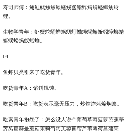
寿司师傅：鲔鲑鱿鲹鲸鲙鳝鳗鲨鮨鮓鲭鲷鲣鲫鲂鲥
鲤。
生物学青年：虾蟹蛇蛹蝉蛎虭虰蛐蝇蝎蝽蚯蚓蟑螂蜻
蜓蜈蚣蚂蚁蛞蝓。
04
鱼虾贝类引来了吃货青年。
吃货青年A：馅饼馄饨。
吃货青年B：吃货表示毫无压力，炒炖炸烤煸焖烩。
吃素青年抱怨了：怎么没人说个葡萄草莓菠萝芭蕉荸
荠莴苣蒜薹蘑菇茉莉芍药芙蓉苜蓿芦苇薄荷菖蒲茱