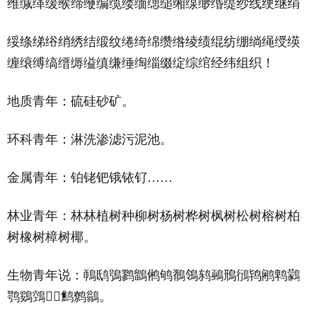
维缄缂缓缑缔缏编缆缕缅缌缒缃缐缈缗缇纱线绠继绢
绥绦绨绤绡绣结缎纹绻绮绵缵绺绫绩绲纺绷绱绳绶绬
缠缞缚缟缙缛缢缜缣缍绹缁缀绽综绾经纬组织！
地质青年：硫硅砂矿。
环科青年：淋洗渗滤污泥池。
金属青年：铂铑钯锇铱钌……
林业青年：林林植树种柳树杨树桦树枫树松树榕树柏
树橡树樟树椰。
生物青年说：鳾鸱鴞鹨鶹鸺鸲鶺鴒鸫鵐鳽鴴鸨鹇鹎鸏
鹗鵎鵼鹪鹩鶲。