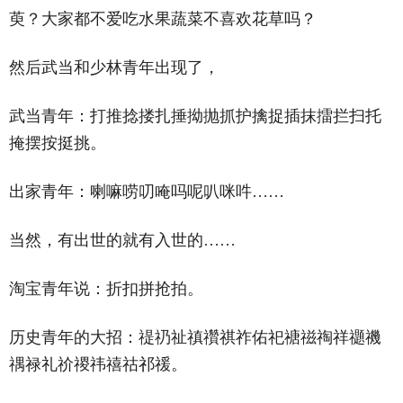
萸？大家都不爱吃水果蔬菜不喜欢花草吗？
然后武当和少林青年出现了，
武当青年：打推捻搂扎捶拗抛抓护擒捉插抹擂拦扫托
掩摆按挺挑。
出家青年：喇嘛唠叨唵吗呢叭咪吽……
当然，有出世的就有入世的……
淘宝青年说：折扣拼抢拍。
历史青年的大招：禔礽祉禛禶祺祚佑祀禟禌祹祥禵禨
禑禄礼祄禝祎禧祜祁禐。