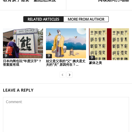
RELATED ARTICLES
MORE FROM AUTHOR
字
字
字
日本内阁也玩“年度汉字”？
姑父是父亲的“父” 姨夫是丈
篆体之美
答案挺有戏
夫的“夫” 原因何在？...
LEAVE A REPLY