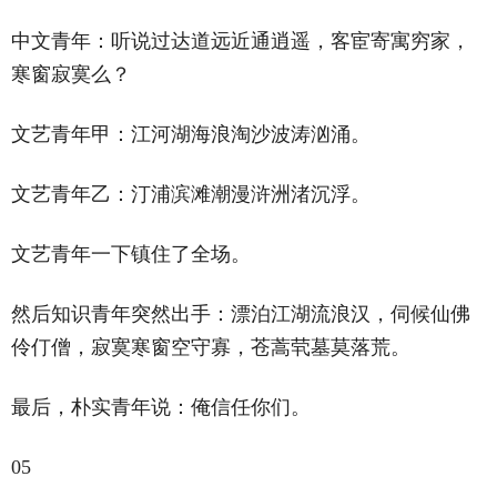
中文青年：听说过达道远近通逍遥，客宦寄寓穷家，
寒窗寂寞么？
文艺青年甲：江河湖海浪淘沙波涛汹涌。
文艺青年乙：汀浦滨滩潮漫浒洲渚沉浮。
文艺青年一下镇住了全场。
然后知识青年突然出手：漂泊江湖流浪汉，伺候仙佛
伶仃僧，寂寞寒窗空守寡，苍蒿茕墓莫落荒。
最后，朴实青年说：俺信任你们。
05