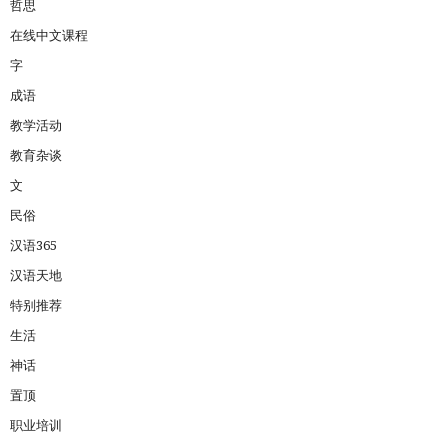
哲思
在线中文课程
字
成语
教学活动
教育杂谈
文
民俗
汉语365
汉语天地
特别推荐
生活
神话
置顶
职业培训