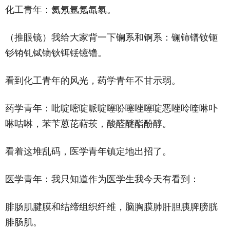
化工青年：氦氖氩氪氙氡。
（推眼镜）我给大家背一下镧系和锕系：镧铈镨钕钷
钐铕钆铽镝钬铒铥镱镥。
看到化工青年的风光，药学青年不甘示弱。
药学青年：吡啶嘧啶哌啶噻吩噻唑噻啶恶唑呤喹啉卟
啉咕啉，苯苄蒽芘萜莰，酸醛醚酯酚醇。
看着这堆乱码，医学青年镇定地出招了。
医学青年：我只知道作为医学生我今天有看到：
腓肠肌腱膜和结缔组织纤维，脑胸膜肺肝胆胰脾膀胱
腓肠肌。