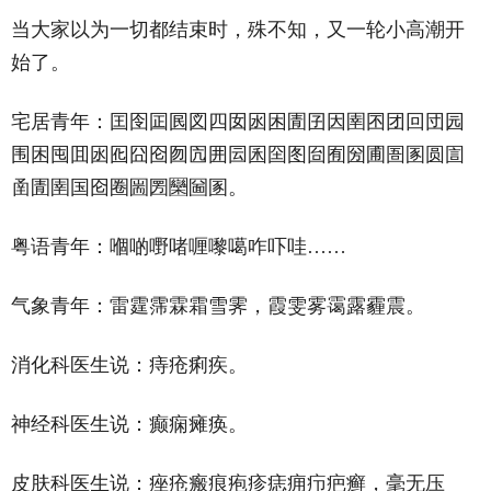
当大家以为一切都结束时，殊不知，又一轮小高潮开
始了。
宅居青年：囯囹囸囻図四囡囦困圊囝因圉囨团回団园
围困囤囬囦囮囧囵囫囥囲囩囷囶图囼囿圀圃圄圂圆圁
圅圊圉国囵圈圌圐圞圙圂。
粤语青年：嗰啲嘢啫喱嚟噶咋吓哇……
气象青年：雷霆霈霖霜雪霁，霞雯雾霭露霾震。
消化科医生说：痔疮痢疾。
神经科医生说：癫痫瘫痪。
皮肤科医生说：痤疮瘢痕疱疹痣痈疖疤癣，毫无压