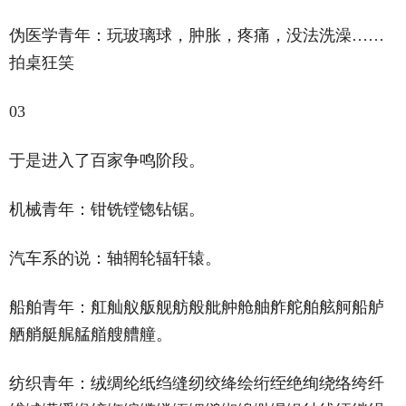
伪医学青年：玩玻璃球，肿胀，疼痛，没法洗澡……
拍桌狂笑
03
于是进入了百家争鸣阶段。
机械青年：钳铣镗锪钻锯。
汽车系的说：轴辋轮辐轩辕。
船舶青年：舡舢舣舨舰舫般舭舯舱舳舴舵舶舷舸船舻
舾艄艇艉艋艏艘艚艟。
纺织青年：绒绸纶纸绉缝纫绞绛绘绗绖绝绚绕络绔纤