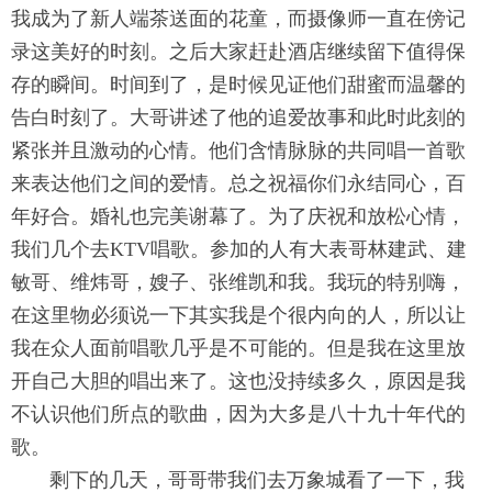
我成为了新人端茶送面的花童，而摄像师一直在傍
记
录这美好的时刻。之后大家赶赴酒店继续留下值得保
存的瞬间。
时间到了，是时候见证他们甜蜜而温馨的
告白时刻了。大哥讲述了他
的追爱故事和此时此刻的
紧张并且激动的心情。
他们含情脉脉的共同唱一首歌
来表达他们之间的爱情。总之祝福你们
永结同心，百
年好合。婚礼也完美谢幕了。为了庆祝和放松心情，
我们几个去KTV唱歌。参加的人有大表哥林建武、建
敏哥、
维炜哥，嫂子、张维凯和我。我玩的特别嗨，
在这里物必须说一下其实我是个很内向的人，所以让
我在众人面前唱
歌几乎是不可能的。但是我在这里放
开自己大胆的唱出来了。
这也没持续多久，原因是我
不认识他们所点的歌曲，
因为大多是八十九十年代的
歌。
剩下的几天，哥哥带我们去万象城看了一下，我