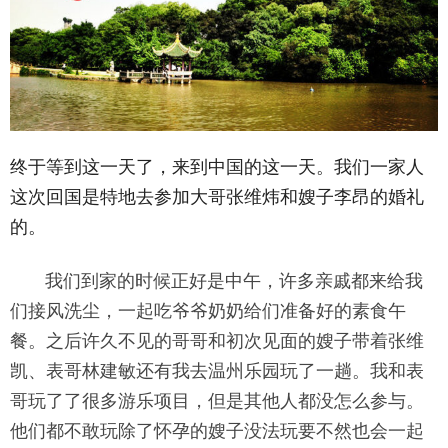
终于等到这一天了，来到中国的这一天。我们一家人
这次回国是特
地去参加大哥张维炜和嫂子李昂的婚礼
的。
我们到家的时候正好是中午，许多亲戚都来给我
们接风洗尘，一起
吃爷爷奶奶给们准备好的素食午
餐。之后许久不见的哥哥和初次见面
的嫂子带着张维
凯、表哥林建敏还有我去温州乐园玩了一趟。
我和表
哥玩了了很多游乐项目，但是其他人都没怎么参与。
他们都不
敢玩除了怀孕的嫂子没法玩要不然也会一起