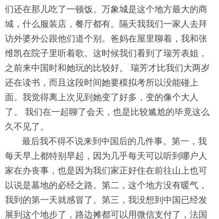
们还在那儿吃了一
顿饭。万象城是这个地方最大的商
城，什么服装店，餐厅都有。隔天
我我们一家人去拜
访外婆外公跟他们道个别。爸妈在屋里聊着，我和
张
维凯在院子里听着歌。这时候我们看到了瑞芳表姐，
之前来中国时
和她玩的比较好。 瑞芳才比我们大两岁
还在读书，而且这段时间她
要模拟考所以没能碰上
面。我觉得离上次见到她变了好多，
变的像个大人
了。 我们在一起聊了会天，
也是比较尴尬的毕竟这么
久不见了。
最后我不得不说来到中国后的几件事。第一，我
每天早上都特别早
起，因为几乎每天可以听到哪户人
家在办丧事，也是因为我们家正好
住在前往山上也可
以说是墓地的必经之路。第二，
这个地方没有暖气，
我到的第一天就感冒了。第三，
我没想到中国已经发
展到这个地步了，路边摊都可以用微信支付了，
法国