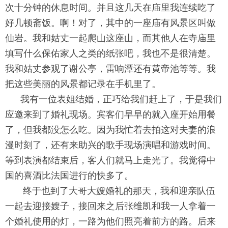
次十分钟的休息时间。并且这
几天在庙里我连续吃了
好几顿斋饭。啊！对了，其中的一座庙有风景
区叫做
仙岩。我和姑丈一起爬山这座山，而其他人在寺庙里
填写什么
保佑家人之类的纸张吧，我也不是很清楚。
我和姑丈参观了谢公亭，
雷响潭还有黄帝池等等。我
把这些美丽的风景都记录在手机里了。
我有一位表姐结婚，正巧给我们赶上了，于是我们
应邀来到了婚礼现
场。宾客们早早的就入座开始用餐
了，但我都没怎么吃。
因为我忙着去拍这对夫妻的浪
漫时刻了，还有来助兴的歌手现场演唱
和游戏时间。
等到表演都结束后，客人们就马上走光了。
我觉得中
国的喜酒比法国进行的快多了。
终于也到了大哥大嫂婚礼的那天，我和迎亲队伍
一起去迎接嫂子，
接回来之后张维凯和我一人拿着一
个婚礼使用的灯，一路为他们照亮
着前方的路。后来