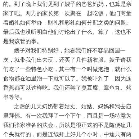
的。到了晚上我们见到了
嫂子的爸爸妈妈，也算是亲
家了吧。两方的家长第一次聚在一起吃饭
，他们商量
着婚礼如何举办，财礼和彩礼如何分配之类的问题。
最后
我也没听明白他们讨论出了什么。算了，这也不
是我该管的事。
嫂子对我们特别好，她看我们好不容易回国一
次，
就带我们出去玩，还买了几件新衣服。
嫂子请我
们吃了一些特色小吃，其中有一个叫做泡泡，
就什么
食物都在油里泡一下就可以了。我被吓到了，
因为连
香蕉都可以这样吃。我们还尝了臭豆腐、章鱼丸、烤
串等等。
之后的几天奶奶带着姑丈、姑姑、妈妈和我去庙
里拜佛。
有一次我拜了一个下午，而且是一场特意为
我们张家准备的法会，
所以是很正式的不是随便磕几
个头就行的，
而是连续拜上好几个小时，中途只有两