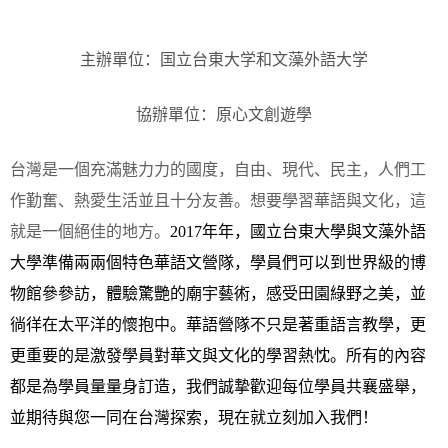
主辦單位：国立台東大学和文
藻外語大学
協辦單位：原心文創遊學
台灣是一個充滿魅力力的國度，自由、現代、民主，人們工
作勤奮、熱愛生活並且十分友善。想要學習華語與文化，這
就是一個絕佳的地方。
2017
年年，國立台東大學與文藻外語
大學準備兩兩個特色華語文營隊，學員們可以到世界級的博
物館參參訪，體驗驚艷的廟宇藝術，感受田園綠野之美，並
徜徉在太平洋的懷抱中。華語營隊不只是著重語言教學，更
更重要的是激發學員對華文與文化的學習熱忱。所有的內容
都是為學員量量身訂造，我們誠摯歡迎每位學員共襄盛舉，
並期待與您一同在台灣探索，現在就立刻加入我們！