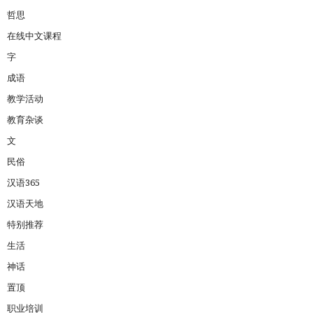
哲思
在线中文课程
字
成语
教学活动
教育杂谈
文
民俗
汉语365
汉语天地
特别推荐
生活
神话
置顶
职业培训