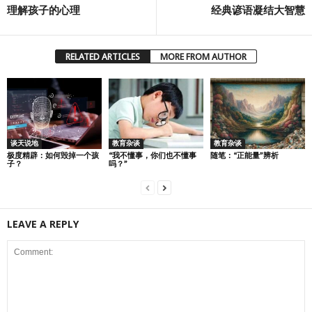
理解孩子的心理
经典谚语凝结大智慧
RELATED ARTICLES
MORE FROM AUTHOR
谈天说地
教育杂谈
教育杂谈
极度精辟：如何毁掉一个孩
“我不懂事，你们也不懂事
随笔：“正能量”辨析
子？
吗？”
LEAVE A REPLY