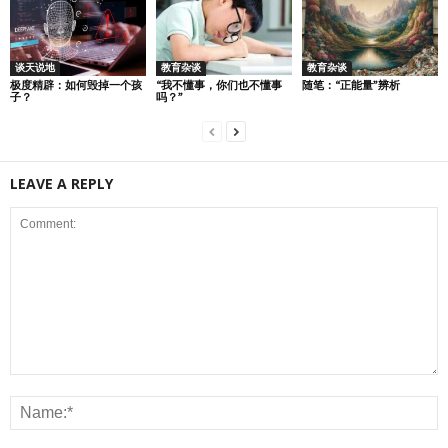
谈天说地
教育杂谈
教育杂谈
极度精辟：如何毁掉一个孩
“我不懂事，你们也不懂事
随笔：“正能量”辨析
子？
吗？”
LEAVE A REPLY