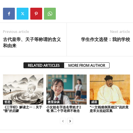
Previous article
Next article
古代皇帝、天子等称谓的含义
学生作文选登：我的学校
和由来
RELATED ARTICLES
MORE FROM AUTHOR
哲思
教育杂谈
成语
《三字经》解读之一：关于
小女娃名字连名带姓才2
“一文钱难倒英雄汉”说的竟
“善”的启蒙
笔 第二个字老师不敢念
是宋太祖赵匡胤