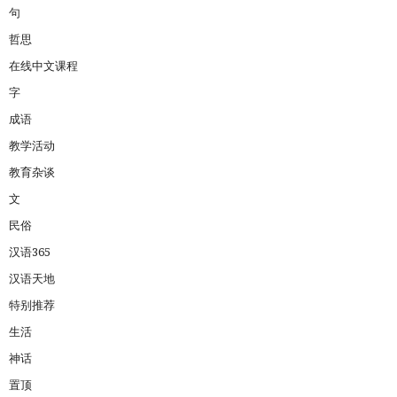
句
哲思
在线中文课程
字
成语
教学活动
教育杂谈
文
民俗
汉语365
汉语天地
特别推荐
生活
神话
置顶