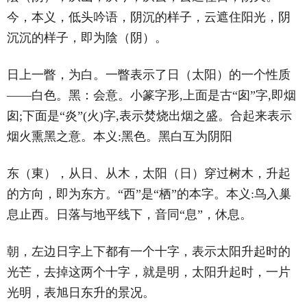
今，本义，低头吟语，阴沉的样子，云遮住阳光，阴
沉沉的样子，即为陰（阴）。
日上一瞥，为白。一瞥表示了日（太阳）的一个性质
——白色。黑：会意。小篆字形,上面是古“囱”字,即烟
囱;下面是“炎”(火)字,表示焚烧出烟之盛。合起来表示
烟火熏黑之意。本义:黑色。黑白互为阴阳
东（東），从日、从木，太阳（日）穿过树木，升起
的方向，即为东方。“西”是“栖”的本字。本义:鸟入巢
息止西。日落与地平线下，音同“息”，休息。
朝，左边日字上下都有一个十字，表示太阳升起时的
光芒，去掉这两个十字，就是明，太阳升起时，一片
光明，表旭日东升的景况。