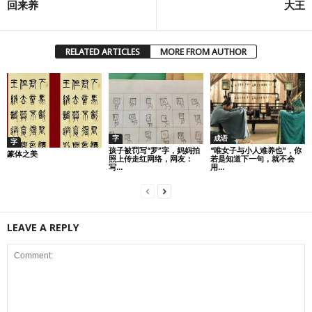
回来养
大王
RELATED ARTICLES
MORE FROM AUTHOR
字
成语
字
孩子被罚写“罗”字，妈妈拍
“唯女子与小人难养也”，你
篆体之美
照上传走红网络，网友：
若是知道下一句，就不会
写...
用...
LEAVE A REPLY