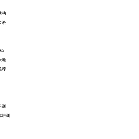
活动
杂谈
65
天地
推荐
培训
体培训