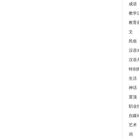
成语
教学
教育
文
民俗
汉语3
汉语
特别
生活
神话
置顶
职业
自媒
艺术
词