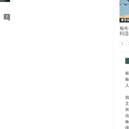
0
教育
每年
到适
新
验
入
我
文
所
说
验
绩