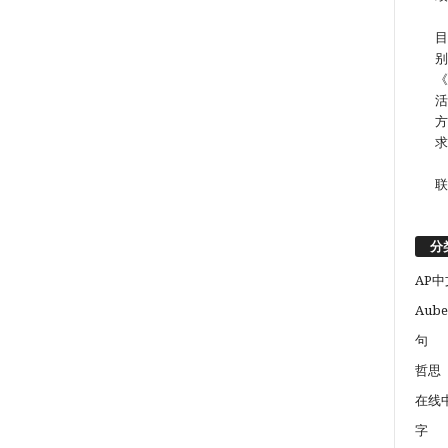
目
别
《
活
方
求
联
分
AP中
Aube
句
哲思
在线
字