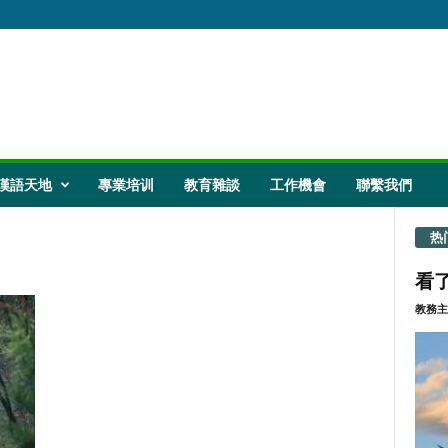
漢語天地
專業培训
教育雜談
工作機會
聯繫我們
热
看了
教務主