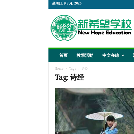
星期日, 9 8 月, 2026
新
希
望
教
育
首页
教學活動
中文在線
Home
Tags
诗经
Tag: 诗经
文