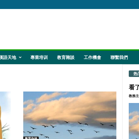
漢語天地
專業培训
教育雜談
工作機會
聯繫我們
热
看了
教務主
教育杂谈