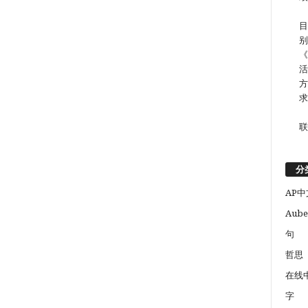
目
别
《
活
方
求
联
分
AP中
Aube
句
哲思
在线
字