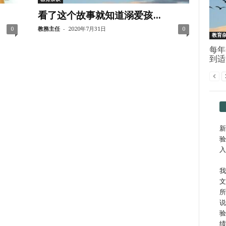
看了这个故事就知道溺爱孩...
-
0
教務主任
2020年7月31日
0
教育
每年
到适
新
验
入
我
文
所
说
验
绩