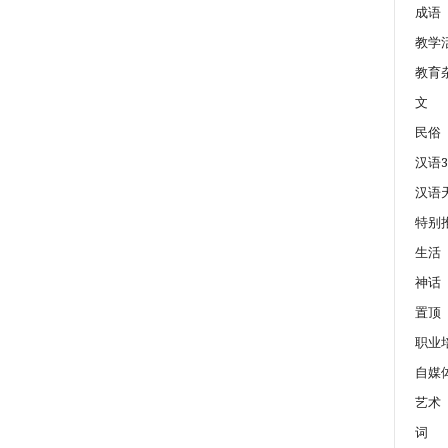
成语
教学
教育
文
民俗
汉语3
汉语
特别
生活
神话
置顶
职业
自媒
艺术
词