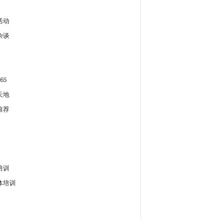
活动
杂谈
65
天地
推荐
培训
体培训