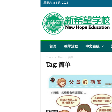
星期六, 8 8 月, 2026
新
希
望
教
育
首页
教學活動
中文在線
Home
Tags
简单
Tag: 简单
教育杂谈