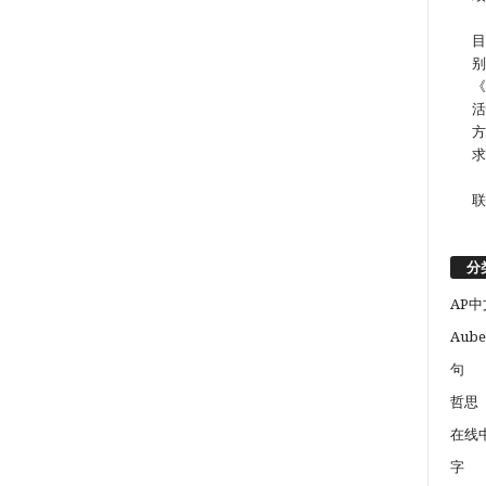
目
别
《
活
方
求
联
分
AP中
Aube
句
哲思
在线
字