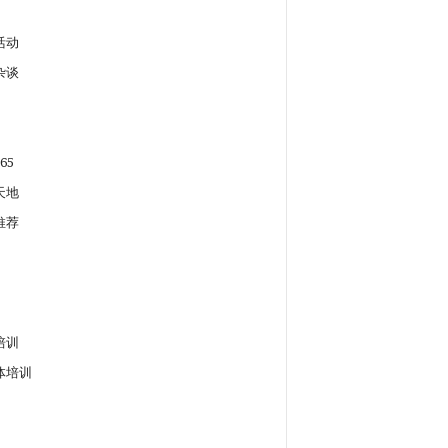
活动
杂谈
65
天地
推荐
培训
体培训