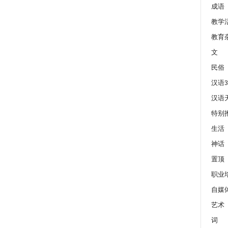
成语
教学
教育
文
民俗
汉语3
汉语
特别
生活
神话
置顶
职业
自媒
艺术
词