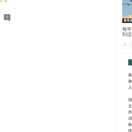
0
教育
每年
到适
新
验
入
我
文
所
说
验
绩