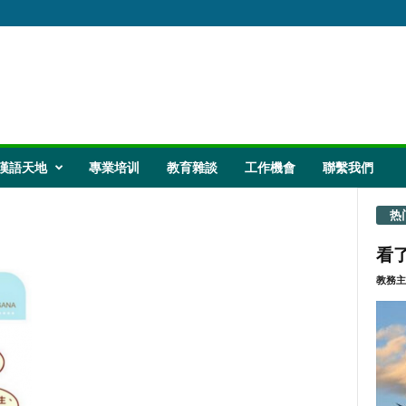
漢語天地
專業培训
教育雜談
工作機會
聯繫我們
热
看了
教務主