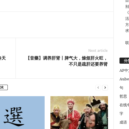
目
别
《
活
方
求
联
Next article
春天
【音藥】调养肝肾丨脾气大，燥烦肝火旺，
分
不只是疏肝还要养肾
AP中
Aube
OR
句
哲思
在线
字
成语