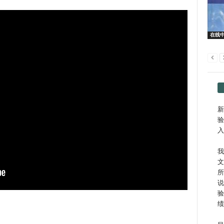
在线
新
验
入
我
文
所
说
验
绩