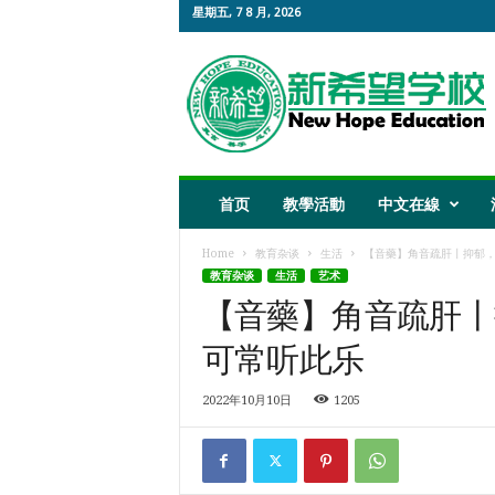
星期五, 7 8 月, 2026
新
希
望
教
育
首页
教學活動
中文在線
Home
教育杂谈
生活
【音藥】角音疏肝丨抑郁，狂
教育杂谈
生活
艺术
【音藥】角音疏肝丨
可常听此乐
2022年10月10日
1205