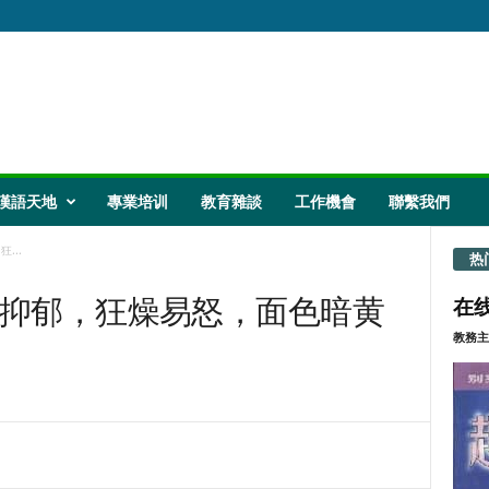
漢語天地
專業培训
教育雜談
工作機會
聯繫我們
...
热
抑郁，狂燥易怒，面色暗黄
在线
教務主