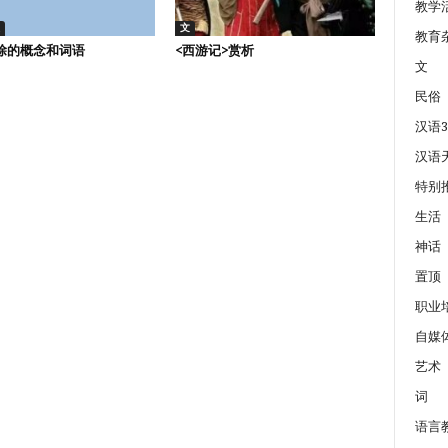
教学
文
教育
除的概念和词语
<西游记>赏析
文
民俗
汉语3
汉语
特别
生活
神话
置顶
职业
自媒
艺术
词
语言