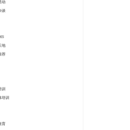
活动
杂谈
65
天地
推荐
培训
体培训
教育