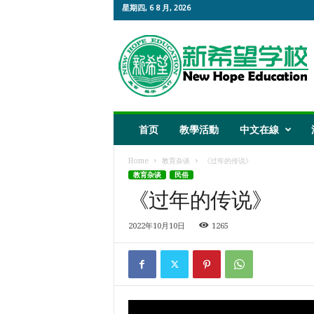
星期四, 6 8 月, 2026
新
希
望
教
育
首页
教學活動
中文在線
Home
教育杂谈
《过年的传说》
教育杂谈
民俗
《过年的传说》
2022年10月10日
1265