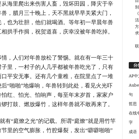
目
从海里爬出来伤害人畜，毁坏田园，降灾于辛
别
年兽，腊月三十晚上，天不黑就早早关紧大门，
《
活
光，也为壮胆，他们就喝酒。等年初一早晨年兽
方
互相拱手作揖，祝贺道喜，庆幸没被年兽吃掉。
求
联
情，人们对年兽放松了警惕。就在有一年三十
分
村子里，一村子的人几乎都被年兽吃光了，只有
两口平安无事。还有几个童稚，在院里点了一堆
AP中
后“啪啪”地爆响，年兽转到此处，看见火光吓
Aube
兽怕红、怕光、怕响声，每至年末岁首，家家户
句
敲锣打鼓、燃放爆竹，这样年兽就不敢再来了。
哲思
在线
有“庭燎之光”的记载。所谓“庭燎”就是用竹竿
字
节里的空气膨胀，竹腔爆裂，发出“噼噼啪啪”
成语