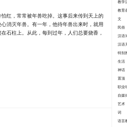
。
教学
教育
怕红，常常被年兽吃掉。这事后来传到天上的
文
决心消灭年兽。有一年，他待年兽出来时，就用
民俗
锁在石柱上。从此，每到过年，人们总要烧香，
汉语3
汉语
特别
生活
神话
置顶
职业
自媒
艺术
词
语言