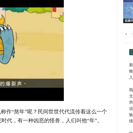
在线
新
验
入
我
文
所
说
么称作“熬年”呢？民间世世代代流传着这么一个
验
时代，有一种凶恶的怪兽，人们叫他“年”。
绩