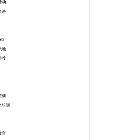
活动
杂谈
65
天地
推荐
培训
体培训
教育