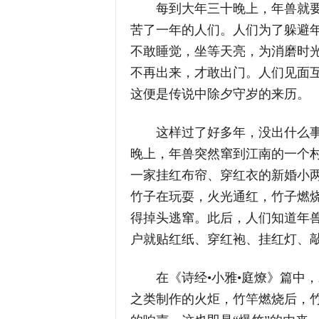
每到大年三十晚上，年兽就要
苦了一年的人们。人们为了躲避
不敢睡觉，坐等天亮，为消磨时
不再出来，才敢出门。人们见面
这便是传说中除夕守岁的来历。
这样过了好多年，没出什么事
晚上，年兽突然窜到江南的一个
一家挂红布帘、穿红衣的新婚小
竹子在玩耍，火光通红，竹子燃烧
得掉头逃窜。此后，人们知道年
户就贴红纸、穿红袍、挂红灯、
在《诗经•小雅•庭燎》篇中，就
之类制作的火炬，竹竿燃烧后，竹