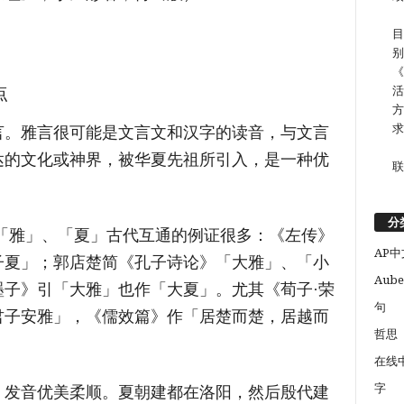
目
别
《
点
活
方
求
言。雅言很可能是文言文和汉字的读音，与文言
达的文化或神界，被华夏先祖所引入，是一种优
联
分
「雅」、「夏」古代互通的例证很多：《左传》
AP中
子夏」；郭店楚简《孔子诗论》「大雅」、「小
Aube
子》引「大雅」也作「大夏」。尤其《荀子·荣
句
君子安雅」，《儒效篇》作「居楚而楚，居越而
哲思
在线
字
，发音优美柔顺。夏朝建都在洛阳，然后殷代建