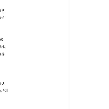
活动
杂谈
65
天地
推荐
培训
体培训