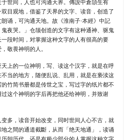
走于世间，人也可沟通天界。傳說中倉頡生有
一双目观地，借鉴了天界的文字、读音，创造了
朗诵，可沟通天地。故《淮南子·本經》中記
，鬼夜哭。」仓颉创造的文字有这种通神、驱鬼
长一段时间，对掌握这种文字的人有很高的要
爱，敬畏神明的人。
应天上的一位神明，写、读这个汉字，就是在呼
在不当的地方，随便乱说、乱用，就是在亵渎这
写的竹简书册都是传世之宝，写过字的纸片都不
用过这个神明的字后再把他还给神明，并致谢
人变多，读音开始改变，同时世间人心不古，就
和地之間的通道截斷，从而「绝天地通」，读诵
是历朝历代，还是有极少部分的人掌握这种文字