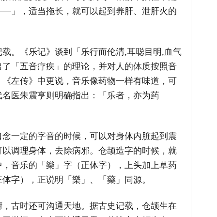
——」，适当拖长，就可以起到养肝、泄肝火的
载。《乐记》谈到「乐行而伦清,耳聪目明,血气
出了「五音疗疾」的理论，并对人的体质按照音
。《左传》中更说，音乐像药物一样有味道，可
代名医朱震亨则明确指出：「乐者，亦为药
口念一定的字音的时候，可以对身体内脏起到震
可以调理身体，去除病邪。仓颉造字的时候，就
中，音乐的「樂」字（正体字），上头加上草药
正体字），正说明「樂」、「藥」同源。
腑，古时还可沟通天地。据古史记载，仓颉生在