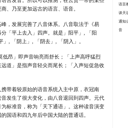
时语言发音。所以可以推测，在云贵一带的某些
语言
夏商、乃至更加远古的语言、语音。
谈天
通知
高峰，发展完善了八音体系。八音取法于《易
音
分「平上去入」四声。就是」阳平」, 「阳
平」, 「阴上」, 「阴去」, 「阴入」。
莫低昂」即声音响亮而舒长；「上声高呼猛烈
哀远道」是指声音轻尖而尾长；「入声短促急收
人携带着较原始的语音系统入主中原，衣冠南
读音发生了很大变化，由八音退回到四声。元代
音为标准音，称为「天下通语」。这种读音演变
国的国语和四九年后中国大陆的普通话。