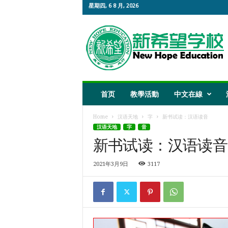
星期四, 6 8 月, 2026
新
希
望
教
育
首页
教學活動
中文在線
Home
汉语天地
字
新书试读：汉语读音
汉语天地
字
音
新书试读：汉语读音
2021年3月9日
3117