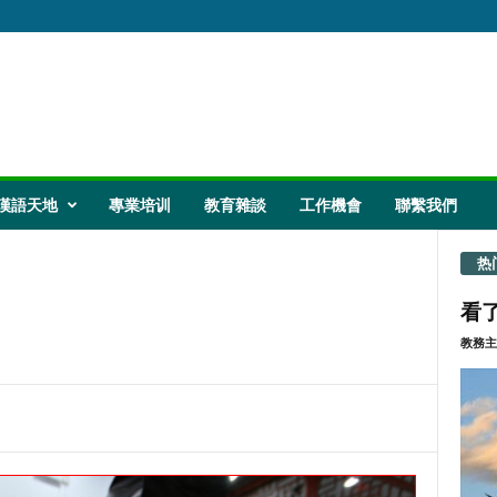
漢語天地
專業培训
教育雜談
工作機會
聯繫我們
热
看了
教務主