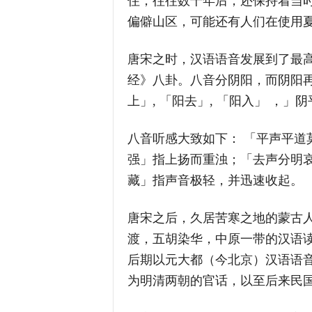
住，往往数千年后，还保持着当
偏僻山区，可能还有人们在使用
唐宋之时，汉语语音发展到了最
经》八卦。八音分阴阳，而阴阳再
上」, 「阳去」, 「阳入」 ，」阴
八音听感大致如下： 「平声平道
强」指上扬而重浊；「去声分明
藏」指声音极轻，并迅速收起。
唐宋之后，久居苦寒之地的蒙古
渡，五胡染华，中原一带的汉语
后期以元大都（今北京）汉语语
为明清两朝的官话，以至后来民