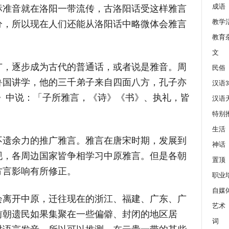
成语
标准音就在洛阳一带流传，古洛阳话受这样雅言
教学
分，所以现在人们还能从洛阳话中略微体会雅言
教育
文
广，逐步成为古代的普通话，或者说是雅音。周
民俗
鲁国讲学，他的三千弟子来自四面八方，孔子亦
汉语3
》中说：「子所雅言，《诗》《书》、执礼，皆
汉语
特别
生活
不遗余力的推广雅言。雅言在唐宋时期，发展到
神话
现，各周边国家皆争相学习中原雅言。但是各朝
置顶
方言影响有所修正。
职业
自媒
会离开中原，迁往现在的浙江、福建、广东、广
艺术
前朝遗民如果集聚在一些偏僻、封闭的地区居
词